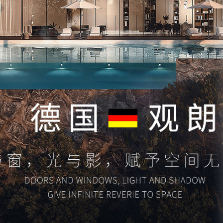
有限公司对观朗品牌拥有生产销售权
2021年德国观朗对中国市场进行大规模招商
对话一线门窗品牌大佬 揭秘行业未来趋势
2017年9月23日，北京家居行业协会组织参观第四届中国(高碑店)国际门窗博览会，并特别举办门窗行业发展趋势研讨会，与门窗行业一线品牌大佬，在对话中寻找思路，以期在纷繁复杂的现状中…...
查看更多
提交
德国观朗门窗官网
苏ICP备20039465号-1
集团24小时业务电话：0519-81818338 | 督查热线：15852715918|
Copyright 2017 © 观朗门窗